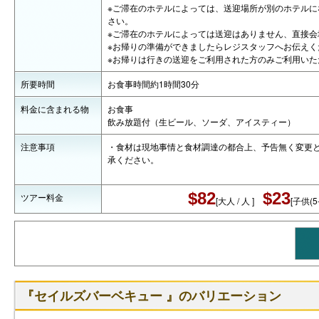
※ご滞在のホテルによっては、送迎場所が別のホテルに
さい。
※ご滞在のホテルによっては送迎はありません、直接会
※お帰りの準備ができましたらレジスタッフへお伝えく
※お帰りは行きの送迎をご利用された方のみご利用いた
所要時間
お食事時間約1時間30分
料金に含まれる物
お食事
飲み放題付（生ビール、ソーダ、アイスティー）
注意事項
・食材は現地事情と食材調達の都合上、予告無く変更
承ください。
$82
$23
ツアー料金
[大人 / 人 ]
[子供(5-
『セイルズバーベキュー 』のバリエーション