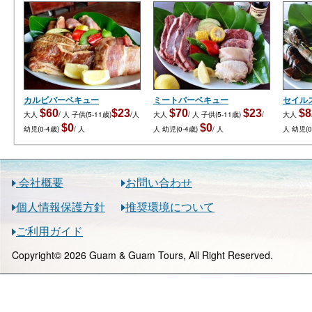
カルビバーベキュー
ミートバーベキュー
セイル
$60
$23
$70
$23
$8
大人
/ 人
子供(5-11歳)
/人
大人
/ 人
子供(5-11歳)
/
大人
$0
$0
幼児(0-4歳)
/ 人
人
幼児(0-4歳)
/ 人
人
幼児(0
会社概要
お問い合わせ
個人情報保護方針
推奨環境について
ご利用ガイド
Copyright© 2026 Guam & Guam Tours, All Right Reserved.