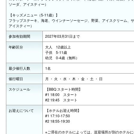
ソーダ、アイスティー）
【キッズメニュー（5-11歳）】
フラップステーキ、海老、ウインナーソーセージ、野菜、アイスクリーム、
アイスティー）
参加有効期間
2027年03月31日まで
年齢区分
大人 12歳以上
子供 5-11歳
幼児 0-4歳（無料）
最少催行人数
1名
催行曜日
月 ・ 火 ・ 水 ・ 木 ・ 金 ・ 土 ・ 日
スケジュール
【BBQ スタート時間】
#1 18:00 スタート
#2 19:45 スタート
お迎えについて
【ホテルお迎え時間】
#1 17:10-17:50
#2 18:55-19:30
※ご滞在のホテルによっては、送迎場所が別のホテルに