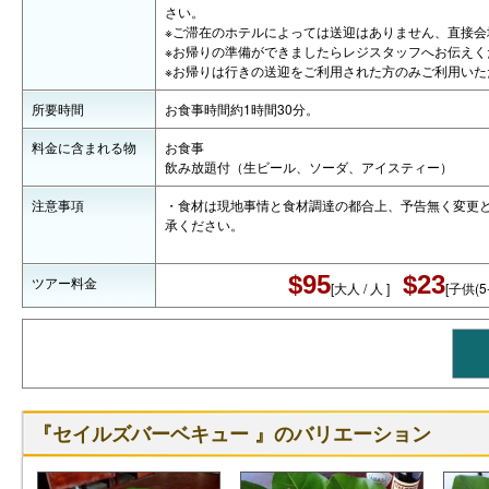
さい。
※ご滞在のホテルによっては送迎はありません、直接会
※お帰りの準備ができましたらレジスタッフへお伝えく
※お帰りは行きの送迎をご利用された方のみご利用いた
所要時間
お食事時間約1時間30分。
料金に含まれる物
お食事
飲み放題付（生ビール、ソーダ、アイスティー）
注意事項
・食材は現地事情と食材調達の都合上、予告無く変更
承ください。
$95
$23
ツアー料金
[大人 / 人 ]
[子供(5-
『セイルズバーベキュー 』のバリエーション