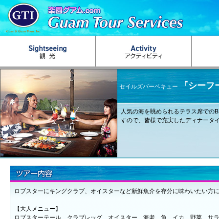
『シーフ
セイルズバーベキュー
人気の海を眺められるテラス席でのB
すので、皆様で充実したディナータ
ロブスターにキングクラブ、オイスターなど新鮮魚介を存分に味わいたい方
【大人メニュー】
ロブスターテール、クラブレッグ、オイスター、海老、魚、イカ、野菜、サ