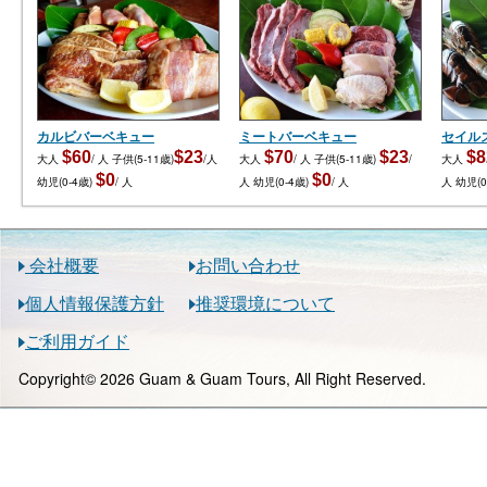
カルビバーベキュー
ミートバーベキュー
セイル
$60
$23
$70
$23
$8
大人
/ 人
子供(5-11歳)
/人
大人
/ 人
子供(5-11歳)
/
大人
$0
$0
幼児(0-4歳)
/ 人
人
幼児(0-4歳)
/ 人
人
幼児(0
会社概要
お問い合わせ
個人情報保護方針
推奨環境について
ご利用ガイド
Copyright© 2026 Guam & Guam Tours, All Right Reserved.