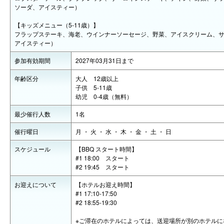
ソーダ、アイスティー）
【キッズメニュー（5-11歳）】
フラップステーキ、海老、ウインナーソーセージ、野菜、アイスクリーム、
アイスティー）
参加有効期間
2027年03月31日まで
年齢区分
大人 12歳以上
子供 5-11歳
幼児 0-4歳（無料）
最少催行人数
1名
催行曜日
月 ・ 火 ・ 水 ・ 木 ・ 金 ・ 土 ・ 日
スケジュール
【BBQ スタート時間】
#1 18:00 スタート
#2 19:45 スタート
お迎えについて
【ホテルお迎え時間】
#1 17:10-17:50
#2 18:55-19:30
※ご滞在のホテルによっては、送迎場所が別のホテルに