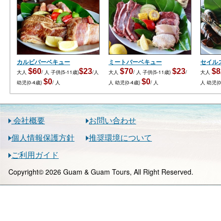
カルビバーベキュー
ミートバーベキュー
セイル
$60
$23
$70
$23
$8
大人
/ 人
子供(5-11歳)
/人
大人
/ 人
子供(5-11歳)
/
大人
$0
$0
幼児(0-4歳)
/ 人
人
幼児(0-4歳)
/ 人
人
幼児(0
会社概要
お問い合わせ
個人情報保護方針
推奨環境について
ご利用ガイド
Copyright© 2026 Guam & Guam Tours, All Right Reserved.