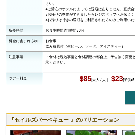
さい。
※ご滞在のホテルによっては送迎はありません、直接会
※お帰りの準備ができましたらレジスタッフへお伝えく
※お帰りは行きの送迎をご利用された方のみご利用いた
所要時間
お食事時間約1時間30分
料金に含まれる物
お食事
飲み放題付（生ビール、ソーダ、アイスティー）
注意事項
・食材は現地事情と食材調達の都合上、予告無く変更
承ください。
$85
$23
ツアー料金
[大人 / 人 ]
[子供(5-
『セイルズバーベキュー 』のバリエーション