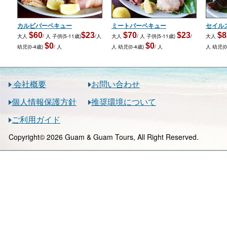
カルビバーベキュー
ミートバーベキュー
セイル
$60
$23
$70
$23
$8
大人
/ 人
子供(5-11歳)
/人
大人
/ 人
子供(5-11歳)
/
大人
$0
$0
幼児(0-4歳)
/ 人
人
幼児(0-4歳)
/ 人
人
幼児(0
会社概要
お問い合わせ
個人情報保護方針
推奨環境について
ご利用ガイド
Copyright© 2026 Guam & Guam Tours, All Right Reserved.