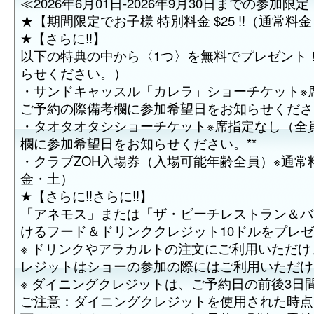
≪2026年6月01日-2026年9月30日までの参加限
★【期間限定でお子様 特別料金 $25 !!（通常料金
★【さらに!!】
以下の特典の中から〈1つ〉を無料でプレゼント
らせください。）
・サンドキャッスル「カレラ」ショーチケット※席
ご予約の際備考欄に参加希望日をお知らせください
・タオタオタシショーチケット※席指定なし（全員
欄に参加希望日をお知らせください。**
・クラブZOH入場券（入場可能年齢全員）※通常料
金・土）
★【さらに!!さらに!!】
「アネモス」または「ザ・ビーチレストラン＆バ
けるフード＆ドリンククレジット10ドルをプレ
※ ドリンクやアラカルトの注文にご利用いただ
レジットはショーの参加の際にはご利用いただけ
※ ダイニングクレジットは、ご予約日の前後3日
ご注意：ダイニングクレジットを使用された時点