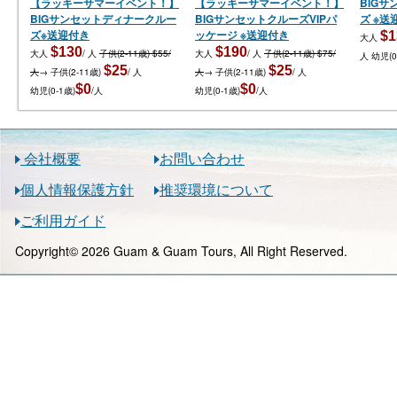
【ラッキーサマーイベント！】
【ラッキーサマーイベント！】
BIG
BIGサンセットディナークルー
BIGサンセットクルーズVIPパ
ズ ※送
ズ※送迎付き
ッケージ ※送迎付き
$1
大人
$130
$190
大人
/ 人
子供(2-11歳) $55/
大人
/ 人
子供(2-11歳) $75/
人
幼児(0
$25
$25
人
→ 子供(2-11歳)
/ 人
人
→ 子供(2-11歳)
/ 人
$0
$0
幼児(0-1歳)
/人
幼児(0-1歳)
/人
会社概要
お問い合わせ
個人情報保護方針
推奨環境について
ご利用ガイド
Copyright© 2026 Guam & Guam Tours, All Right Reserved.