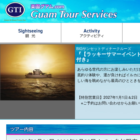
BIGサンセットディナークルーズ
『【ラッキーサマーイベント！
付き』
あらゆる世代の方にお楽しみいただ
底釣り体験や、運が良ければイルカ
しい海を眺めながら最高のひととき
【特別営業日】2027年1月1日＆2日
※ご予約はお問い合わせからお願い