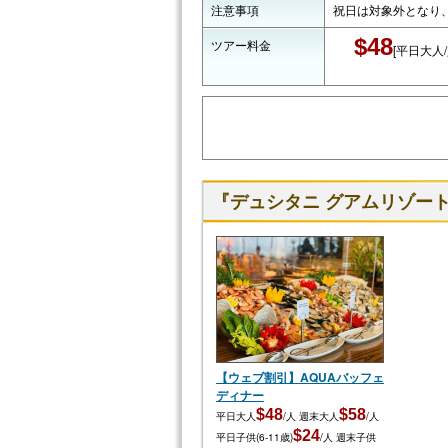
注意事項
祝日は対象外となり
$48
ツアー料金
[平日大人/
『デュシタニ グアムリゾー
【ウェブ割引】AQUAバッフェ
ディナー
$48
$58
平日大人
/人
週末大人
/人
$24
平日子供(6-11歳)
/人
週末子供