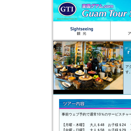
デュ
『
ア
す
事前ウェブ予約で通常10％のサービスチャ
【月曜－木曜】 大人＄48 お子様＄24 
【金曜－日曜】 大人＄58 お子様＄29 