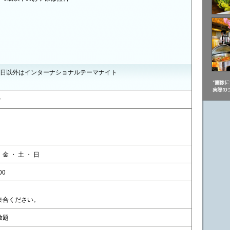
曜日以外はインターナショナルテーマナイト
で
・ 金 ・ 土 ・ 日
00
。
集合ください。
放題