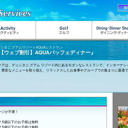
シタニ グアムリゾートAQUAレストラン
【ウェブ割引】AQUAバッフェディナー』
クアは、デュシタニ グアム リゾート内にあるモダンなレストランで、インターナ
。豊富なメニューを取り揃え、リラックスしたお食事やグループでの集まりに最適
ージが不要！
＊5歳以下のお子様は無料
＊5歳以下のお子様は無料