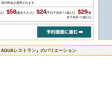
、祝日料金が適用されます。
$58
$24
$29
人]
[週末大人/人]
[平日子供(6-11歳)/人]
[週
末子供(6-11歳)/人]
トAQUAレストラン』のバリエーション