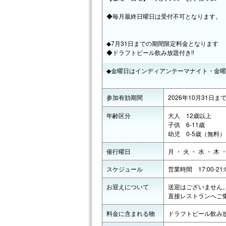
◆毎月最終日曜日は受付不可となります。
◆7月31日までの期間限定料金となります
◆ドラフトビール飲み放題付き!!
◆金曜日はインディアンテーマナイト・金
参加有効期間
2026年10月31日ま
年齢区分
大人 12歳以上
子供 6-11歳
幼児 0-5歳（無料）
催行曜日
月 ・ 火 ・ 水 ・ 木 
スケジュール
営業時間 17:00-21:
お迎えについて
送迎はございません
直接レストランへご
料金に含まれる物
ドラフトビール飲み