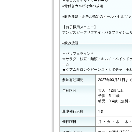
ャモロスタイル・ソーセージ
※骨付きカルビは食べ放題
※飲み放題（ホテル指定のビール・セルツ
【お子様用メニュー】
アンガスビーフリブアイ・バタフライシュ
※飲み放題
＊バッフェライン＊
☆サラダ・枝豆・麺類・キムチ・ベイクド
ーム
★グアム産ロングビーンズ・カボチャ・玉
参加有効期間
2027年03月31日ま
年齢区分
大人 12歳以上
子供 5-11歳
幼児 0-4歳（無料）
最少催行人数
1名
催行曜日
月 ・ 火 ・ 水 ・ 木 
スケジュール
ホテルお迎え(17:30-