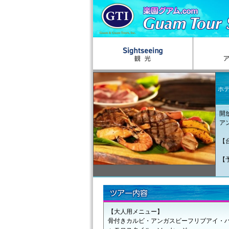
ホ
開
ア
【
【予
20
【大人用メニュー】
骨付きカルビ・アンガスビーフリブアイ・