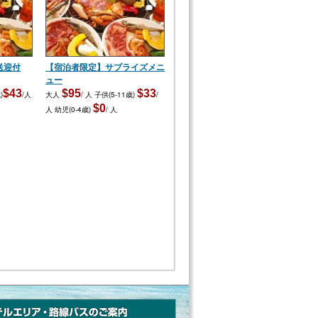
送迎付
【宿泊者限定】サプライズメニ
ュー
$43
$95
$33
)
/人
大人
/ 人
子供(5-11歳)
/
$0
人
幼児(0-4歳)
/ 人