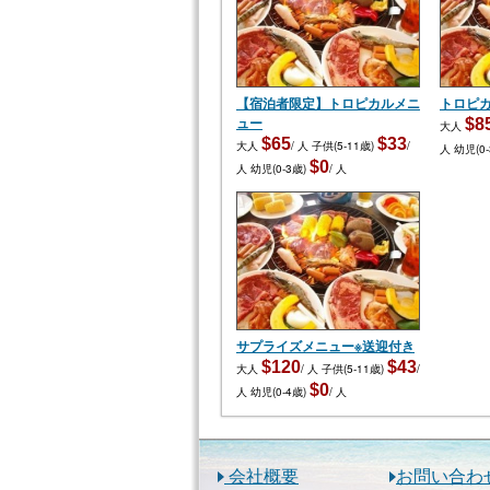
【宿泊者限定】トロピカルメニ
トロピ
ュー
$8
大人
$65
$33
大人
/ 人
子供(5-11歳)
/
人
幼児(0
$0
人
幼児(0-3歳)
/ 人
サプライズメニュー※送迎付き
$120
$43
大人
/ 人
子供(5-11歳)
/
$0
人
幼児(0-4歳)
/ 人
会社概要
お問い合わ