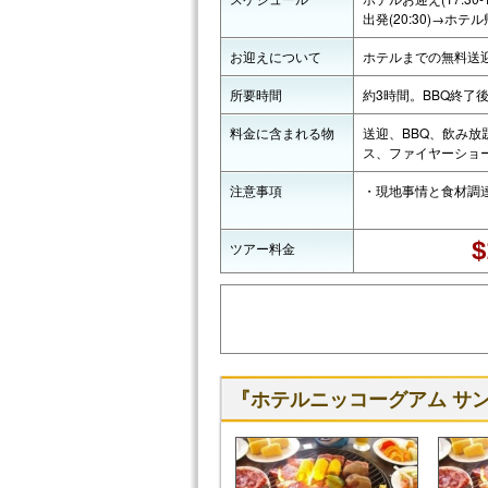
出発(20:30)→ホテル帰着
お迎えについて
ホテルまでの無料送
所要時間
約3時間。BBQ終了
料金に含まれる物
送迎、BBQ、飲み
ス、ファイヤーショ
注意事項
・現地事情と食材調
$
ツアー料金
『ホテルニッコーグアム サン