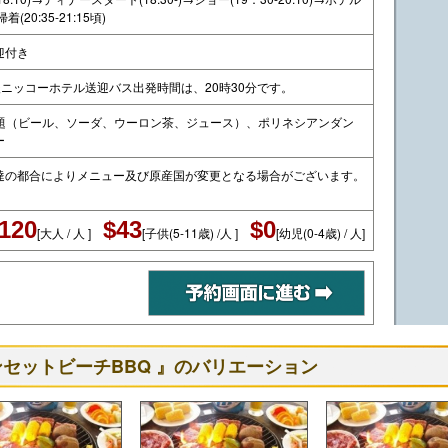
(20:35-21:15頃)
迎付き
後ニッコーホテル送迎バス出発時間は、20時30分です。
放題（ビール、ソーダ、ウーロン茶、ジュース）、ポリネシアンダン
ー
達の都合によりメニュー及び原産国が変更となる場合がございます。
120
$43
$0
[大人 / 人 ]
[子供(5-11歳) /人 ]
[幼児(0-4歳) / 人]
セットビーチBBQ 』のバリエーション