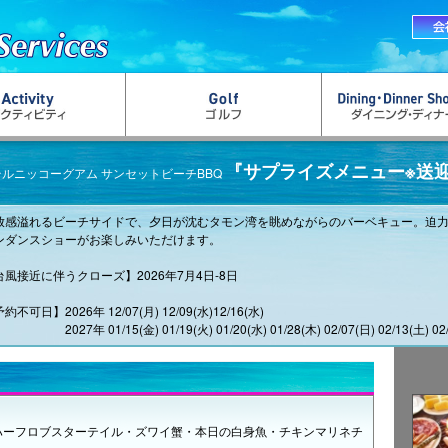
『サプライズメニュー※送
テルニッコーグアム サンセットビーチBBQ
放感溢れるビーチサイドで、夕日が沈むタモン湾を眺めながらのバーベキュー。迫
ンダンスショーがお楽しみいただけます。
台風接近に伴うクローズ】2026年7月4日-8日
約不可日】2026年 12/07(月) 12/09(水)12/16(水)
27年 01/15(金) 01/19(火) 01/20(水) 01/28(木) 02/07(日) 02/13(土) 02/
ハーフロブスターテイル・ズワイ蟹・本日の白身魚・チキンマリネチ