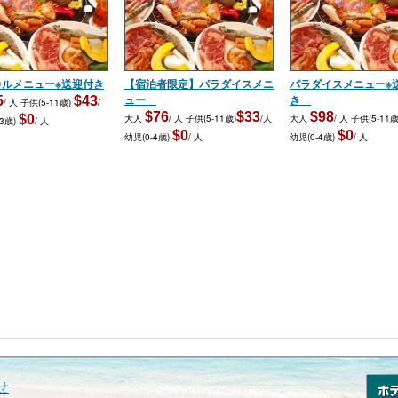
カルメニュー※送迎付き
【宿泊者限定】パラダイスメニ
パラダイスメニュー※
ュー
き
5
$43
/ 人
子供(5-11歳)
/
$76
$33
$98
$0
大人
/ 人
子供(5-11歳)
/人
大人
/ 人
子供(5-11歳
-3歳)
/ 人
$0
$0
幼児(0-4歳)
/ 人
幼児(0-4歳)
/ 人
せ