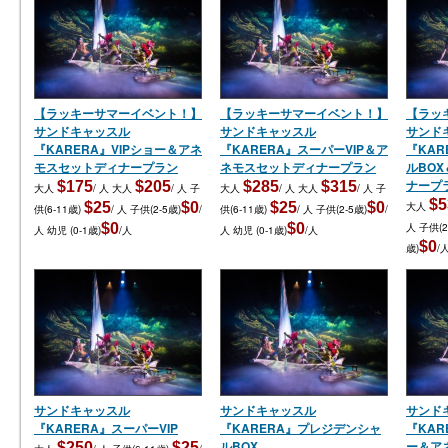
【ラッキーサマーイベント！】
【ラッキーサマーイベント！】
【ラッ
サンドキャッスル
サンドキャッスル
サンド
『KARERA』VIPショー＆アネ
『KARERA』スーパーVIP＆ア
『KA
モスセットディナープラン
ネモスセットディナープラン
ルBO
ナープ
$175
$205
$285
$315
大人
/ 人
大人
/ 人
子
大人
/ 人
大人
/ 人
子
$5
$25
$0
$25
$0
大人
供(6-11歳)
/ 人
子供(2-5歳)
/
供(6-11歳)
/ 人
子供(2-5歳)
/
$0
$0
人
子供(2
人
幼児 (0-1歳)
/人
人
幼児 (0-1歳)
/人
$0
歳)
/
サンドキャッスル
サンドキャッスル
サンド
『KARERA』スーパーVIP
『KARERA』プレジデンシャ
『KA
ルBOX
ー＆ア
$250
$25