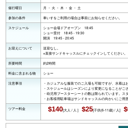
催行曜日
月 ・ 火 ・ 木 ・ 金 ・ 土
参加の条件
車いすをご利用の場合は事前にお知らせください。
スケジュール
ショー会場ドアオープン 18:45
ショー受付 18:45 - 19:30
開演 19:45 - 20:45
お迎えについて
送迎なし。
※直接サンドキャッスルにチェックインしてください。
所要時間
約2時間
料金に含まれる物
ショー
注意事項
・カジュアルな服装でのご入場も可能ですが、水着は
・スケジュールはシーズンにより変更になることがご
・幼児用ブースターシートの数は限られています。ス
・お客様用駐車場はサンドキャッスルの向かいにご用
$140
$25
$
ツアー料金
[大人 / 人 ]
[子供(6-11歳) / 人]