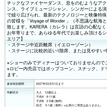
チックなファイヤーダンス、息をのむようなアク
ンス、ライブミュージシャン、シンガーによる演
で繰り広げられ、最新のテクノロジーと映像特殊
の皆様を「Voyage of Wonder 」（不思議な
致します。KARERA（カレラ）は言語の心配な
お年寄りまで、あらゆる年代でお楽しみ頂けるシ
エリア】
・ステージ中近距離席（イエローゾーン）
・ステージに比較的近い1階席、または見やすい
※ショーのみでディナーはついておりませんので
※ロビー内売店ではポップコーン、スナック、ド
ます。
参加有効期間
2027年03月31日まで
年齢区分
大人 12歳以上
子供A 6-11歳
子供B 2-5歳 (無料)
幼児 0-1歳（無料）※お席のご用意はありません。