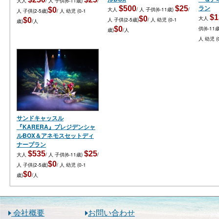
大人
/ 人
子供(6-11歳)
/
ラン
$500
$25
$0
大人
/ 人
子供(6-11歳)
/
人
子供(2-5歳)
/ 人
幼児 (0-1
$1
$0
大人
$0
人
子供(2-5歳)
/ 人
幼児 (0-1
歳)
/人
$0
供(6-11
歳)
/人
人
幼児 (
サンドキャッスル
『KARERA』プレジデンシャ
ルBOX＆アネモスセットディ
ナープラン
$535
$25
大人
/ 人
子供(6-11歳)
/
$0
人
子供(2-5歳)
/ 人
幼児 (0-1
$0
歳)
/人
会社概要
お問い合わせ