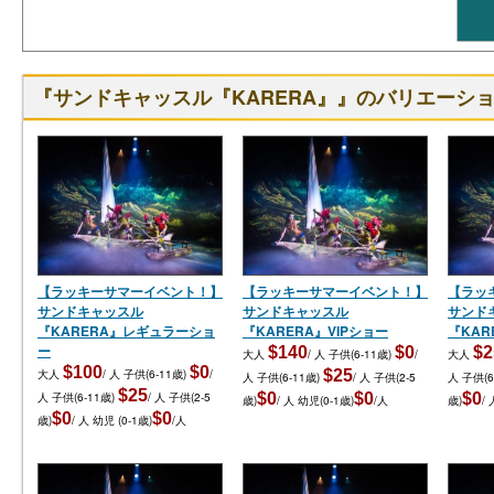
『サンドキャッスル『KARERA』』のバリエーシ
【ラッキーサマーイベント！】
【ラッキーサマーイベント！】
【ラッ
サンドキャッスル
サンドキャッスル
サンド
『KARERA』レギュラーショ
『KARERA』VIPショー
『KAR
ー
$140
$0
$2
大人
/ 人
子供(6-11歳)
/
大人
$100
$0
大人
/ 人
子供(6-11歳)
/
$25
人
子供(6-11歳)
/ 人
子供(2-5
人
子供(6
$25
人
子供(6-11歳)
/ 人
子供(2-5
$0
$0
$0
歳)
/ 人
幼児(0-1歳)
/人
歳)
/
$0
$0
歳)
/ 人
幼児 (0-1歳)
/人