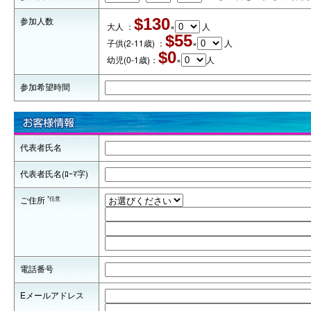
参加人数
$130
大人 ：
×
人
$55
子供(2-11歳) ：
×
人
$0
幼児(0-1歳)：
×
人
参加希望時間
代表者氏名
代表者氏名(ﾛｰﾏ字)
*任意
ご住所
電話番号
Eメールアドレス