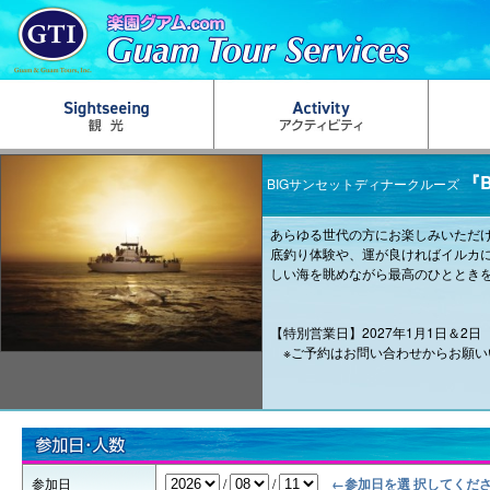
『
BIGサンセットディナークルーズ
あらゆる世代の方にお楽しみいただ
底釣り体験や、運が良ければイルカ
しい海を眺めながら最高のひととき
【特別営業日】2027年1月1日＆2日
※ご予約はお問い合わせからお願い
参加日
/
/
←参加日を選 択してくだ