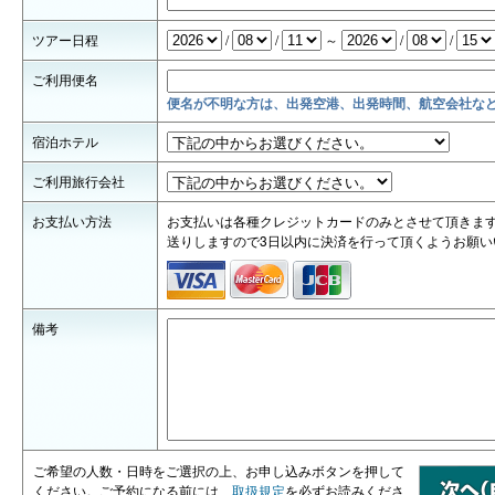
ツアー日程
/
/
～
/
/
ご利用便名
便名が不明な方は、出発空港、出発時間、航空会社な
宿泊ホテル
ご利用旅行会社
お支払い方法
お支払いは各種クレジットカードのみとさせて頂きます
送りしますので3日以内に決済を行って頂くようお願い
備考
ご希望の人数・日時をご選択の上、お申し込みボタンを押して
ください。ご予約になる前には、
取扱規定
を必ずお読みくださ