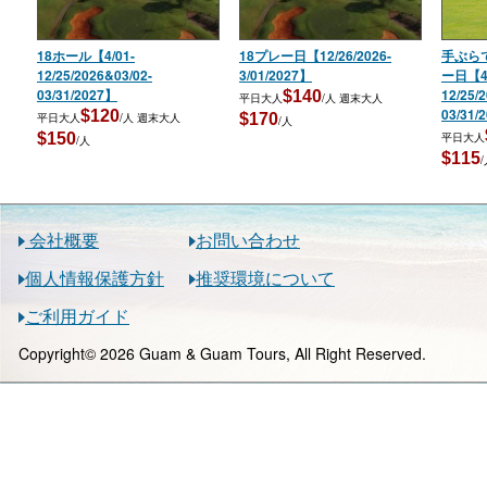
18ホール【4/01-
18プレー日【12/26/2026-
手ぶら
12/25/2026&03/02-
3/01/2027】
ー日【4/
03/31/2027】
12/25/
$140
平日大人
/人
週末大人
03/31/
$120
平日大人
/人
週末大人
$170
/人
$150
平日大人
/人
$115
会社概要
お問い合わせ
個人情報保護方針
推奨環境について
ご利用ガイド
Copyright© 2026 Guam & Guam Tours, All Right Reserved.