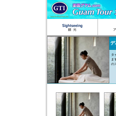
デ
タ
ま
の