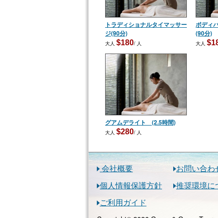
トラディショナルタイマッサー
ボディ
ジ(90分)
(90分)
$180
$1
大人
/ 人
大人
グアムデライト (2.5時間)
$280
大人
/ 人
会社概要
お問い合わ
個人情報保護方針
推奨環境に
ご利用ガイド