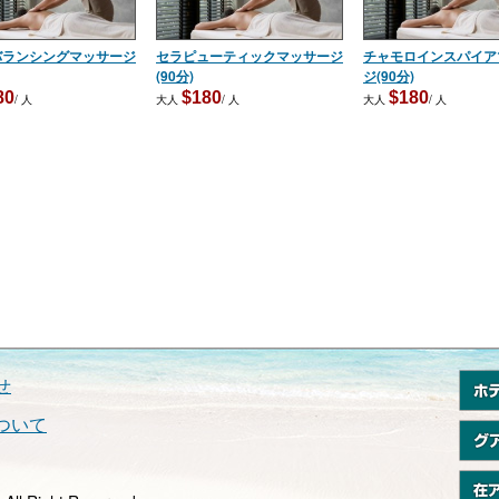
バランシングマッサージ
セラピューティックマッサージ
チャモロインスパイア
(90分)
ジ(90分)
80
$180
$180
/ 人
大人
/ 人
大人
/ 人
せ
ついて