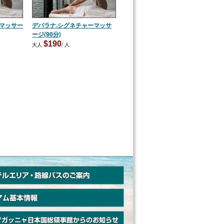
マッサー
デバラナ.シグネチャーマッサ
ージ(90分)
$190
大人
/ 人